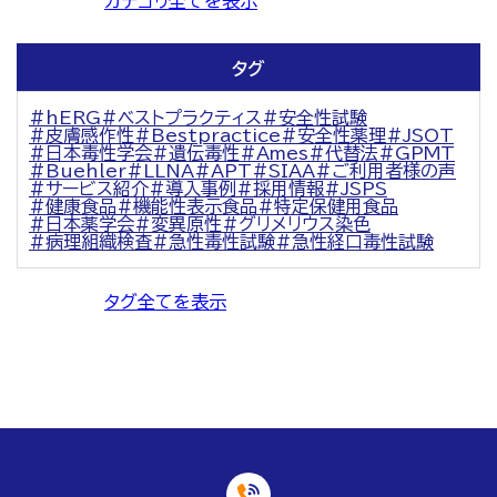
カテゴリ全てを表示
タグ
hERG
ベストプラクティス
安全性試験
皮膚感作性
Bestpractice
安全性薬理
JSOT
日本毒性学会
遺伝毒性
Ames
代替法
GPMT
Buehler
LLNA
APT
SIAA
ご利用者様の声
サービス紹介
導入事例
採用情報
JSPS
健康食品
機能性表示食品
特定保健用食品
日本薬学会
変異原性
グリメリウス染色
病理組織検査
急性毒性試験
急性経口毒性試験
タグ全てを表示