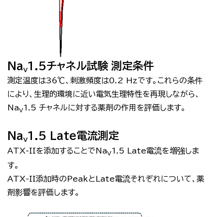
Na
1.5チャネル試験 測定条件
V
測定温度は
36
℃、刺激頻度は
0.2 Hz
です。これらの条件
により、生理的環境に近い電気生理特性を再現しながら、
Na
1.5
チャネルに対する薬剤の作用を評価します。
V
Na
1.5 Late電流測定
V
ATX-II
を添加することで
Na
1.5 Late
電流を増強しま
V
す。
ATX-II
添加時の
Peak
と
Late
電流それぞれについて、薬
剤影響を評価します。