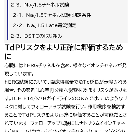
Na
1.5チャネル試験
V
Na
1.5チャネル試験 測定条件
V
Na
1.5 Late電流測定
V
DSTCの取り組み
TdPリスクをより正確に評価するため
に
心臓には
hERG
チャネルを含め、様々なイオンチャネルが発
現しています。
hERG試験において、臨床曝露量で
QTc
延長が示唆される
場合、その薬剤は心室再分極へ影響を及ぼすリスクがありま
す。
ICH E14/S7B
ガイドラインの
Q&A
では、このようなリ
スクに対してフォローアップ試験を行い、作用機序を検討す
ることで
TdP
リスクをより正確に評価することが可能だとさ
れています。フォローアップ試験にはナトリウムイオンチャネ
ル（
Na
1.5
）やカルシウムイオンチャネル（
Ca
1.2
）などの