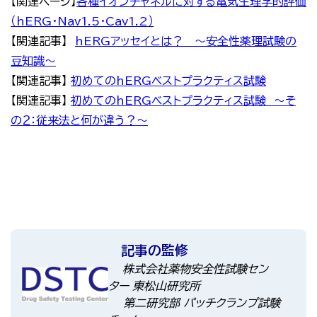
【関連ページ】
各種イオンチャネルに対する電気生理学的評価
（hERG・Nav1.5・Cav1.2）
【関連記事】
hERGアッセイとは？ ～安全性薬理試験の
豆知識～
【関連記事】
初めてのhERGベストプラクティス試験
【関連記事】
初めてのhERGベストプラクティス試験 ～そ
の２：従来法と何が違う？～
記事の監修
株式会社薬物安全性試験セン
ター 東松山研究所
第二研究部 パッチクランプ試験