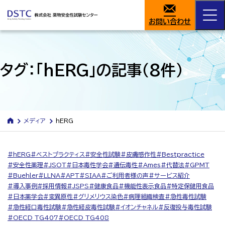
お問い合わせ
タグ：「hERG」の記事
（8件）
メディア
hERG
hERG
ベストプラクティス
安全性試験
皮膚感作性
Bestpractice
安全性薬理
JSOT
日本毒性学会
遺伝毒性
Ames
代替法
GPMT
Buehler
LLNA
APT
SIAA
ご利用者様の声
サービス紹介
導入事例
採用情報
JSPS
健康食品
機能性表示食品
特定保健用食品
日本薬学会
変異原性
グリメリウス染色
病理組織検査
急性毒性試験
急性経口毒性試験
急性経皮毒性試験
イオンチャネル
反復投与毒性試験
OECD TG407
OECD TG408