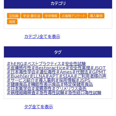
カテゴリ
豆知識
学会・展示会
学術情報
お客様アンケート
導入事例
採用
カテゴリ全てを表示
タグ
hERG
ベストプラクティス
安全性試験
皮膚感作性
Bestpractice
安全性薬理
JSOT
日本毒性学会
遺伝毒性
Ames
代替法
GPMT
Buehler
LLNA
APT
SIAA
ご利用者様の声
サービス紹介
導入事例
採用情報
JSPS
健康食品
機能性表示食品
特定保健用食品
日本薬学会
変異原性
グリメリウス染色
病理組織検査
急性毒性試験
急性経口毒性試験
タグ全てを表示